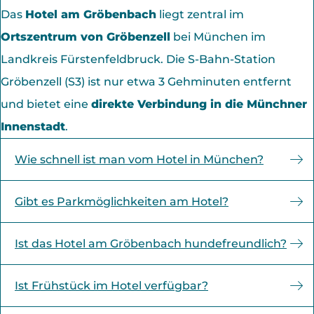
Das
Hotel am Gröbenbach
liegt zentral im
Ortszentrum von Gröbenzell
bei München im
Landkreis Fürstenfeldbruck. Die S-Bahn-Station
Gröbenzell (S3) ist nur etwa 3 Gehminuten entfernt
und bietet eine
direkte Verbindung in die Münchner
Innenstadt
.
Wie schnell ist man vom Hotel in München?
Mit der
S-Bahn S3
erreichen Sie den Münchner
Gibt es Parkmöglichkeiten am Hotel?
Marienplatz in etwa 20 Minuten. Damit eignet sich das
Ja, am Hotel stehen eine
begrenzte Anzahl an
Hotel ideal für alle, die ruhig übernachten und
Ist das Hotel am Gröbenbach hundefreundlich?
Parkplätzen
zur Verfügung. Alternativ ist die Anreise
dennoch schnell in der Stadt sein möchten.
Ja, Hunde sind im
Hotel am Gröbenbach
herzlich
mit
öffentlichen Verkehrsmitteln
durch die
Nähe zur
Ist Frühstück im Hotel verfügbar?
willkommen. Die
ruhige Lage
sowie die
grüne
S-Bahn
besonders unkompliziert.