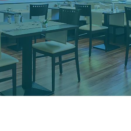
3-Sterne-Hotel im Ortszentrum von
Gröbenzell im Landkreis Fürstenfeldbruck
– mit direkter Verbindung nach München
und entspannter Atmosphäre fernab der
Großstadthektik.