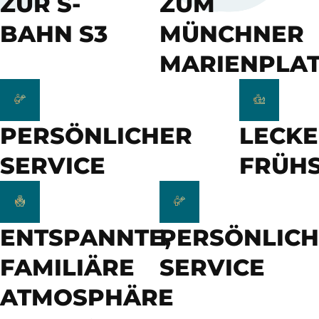
ZUR S-
ZUM
BAHN S3
MÜNCHNER
MARIENPLA
PERSÖNLICHER
LECKE
SERVICE
FRÜH
ENTSPANNTE,
PERSÖNLIC
FAMILIÄRE
SERVICE
ATMOSPHÄRE