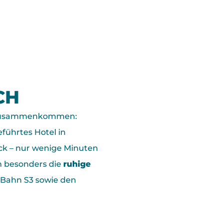
CH
usammenkommen
:
eführtes Hotel in
ck – nur wenige Minuten
n besonders die
ruhige
-Bahn S3 sowie den