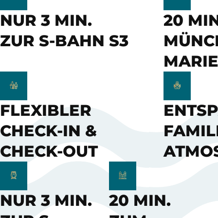
NUR 3 MIN.
20 MI
ZUR S-BAHN S3
MÜNC
MARI
FLEXIBLER
ENTSP
CHECK-IN &
FAMIL
CHECK-OUT
ATMO
NUR 3 MIN.
20 MIN.