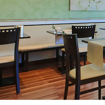
in Gröbenz
RUHIG ÜBERNACHT
NAHE MÜNCHEN
3-Sterne-Hotel im Ortszentrum von Gröben
Fürstenfeldbruck – mit direkter Verbind
entspannter Atmosphäre fernab der Großs