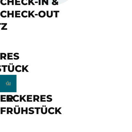
CHECK-IN &
CHECK-OUT
TZ
RES
STÜCK
HER
LECKERES
FRÜHSTÜCK