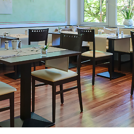
ell
EN
zell im Landkreis
ung nach München und
tadthektik.