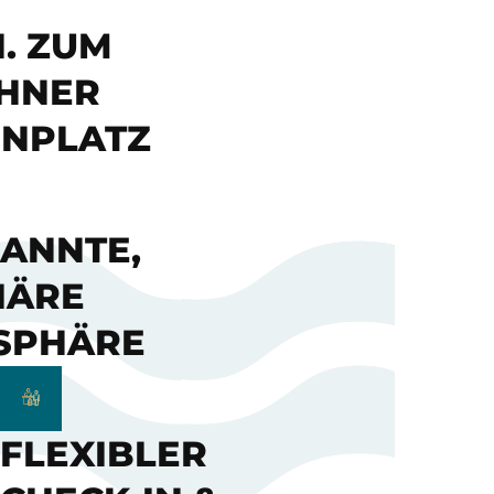
N. ZUM
HNER
ENPLATZ
ANNTE,
IÄRE
SPHÄRE
FLEXIBLER